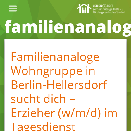
familienanalo
Familienanaloge
Wohngruppe in
Berlin-Hellersdorf
sucht dich –
Erzieher (w/m/d) im
Tagesdienst