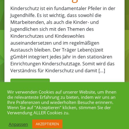
Kinderschutz ist ein fundamentaler Pfeiler in der
Jugendhilfe. Es ist wichtig, dass sowohl die
Mitarbeitenden, als auch die Kinder- und
Jugendlichen sich mit den Themen des
Kinderschutzes und Kindeswohles
auseinandersetzen und im regelmäßigen
Austausch bleiben. Der Träger Leben(s)zeit
gGmbH integriert jedes Jahr in den stationären
Einrichtungen Kinderschutztage. Somit wird das
Verständnis für Kinderschutz und damit […]
Mehr anzeigen
Wir verwenden Cookies auf unserer Website, um Ihnen
die relevanteste Erfahrung zu bieten, indem wir uns an
Ihre Präferenzen und wiederholten Besuche erinnern.
Wenn Sie auf "Akzeptieren" klicken, stimmen Sie der
Verwendung ALLER Cookies zu.
Anpassen
AKZEPTIEREN
Datenschutz
Impressum
Icons by