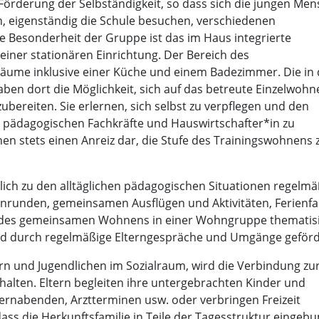
 Förderung der Selbständigkeit, so dass sich die jungen Me
n, eigenständig die Schule besuchen, verschiedenen
e Besonderheit der Gruppe ist das im Haus integrierte
iner stationären Einrichtung. Der Bereich des
räume inklusive einer Küche und einem Badezimmer. Die in 
en dort die Möglichkeit, sich auf das betreute Einzelwohn
ereiten. Sie erlernen, sich selbst zu verpflegen und den
r pädagogischen Fachkräfte und Hauswirtschafter*in zu
ichen stets einen Anreiz dar, die Stufe des Trainingswohnens 
ich zu den alltäglichen pädagogischen Situationen regelmä
enrunden, gemeinsamen Ausflügen und Aktivitäten, Ferienf
 des gemeinsamen Wohnens in einer Wohngruppe thematisi
ird durch regelmäßige Elterngespräche und Umgänge geförd
rn und Jugendlichen im Sozialraum, wird die Verbindung zu
rhalten. Eltern begleiten ihre untergebrachten Kinder und
ternabenden, Arztterminen usw. oder verbringen Freizeit
dass die Herkunftsfamilie in Teile der Tagesstruktur eingeb