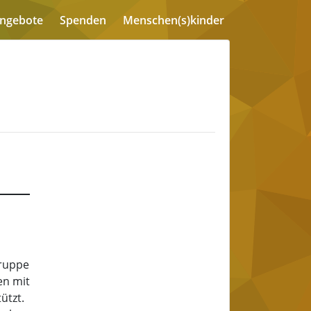
angebote
Spenden
Menschen(s)kinder
gruppe
en mit
ützt.