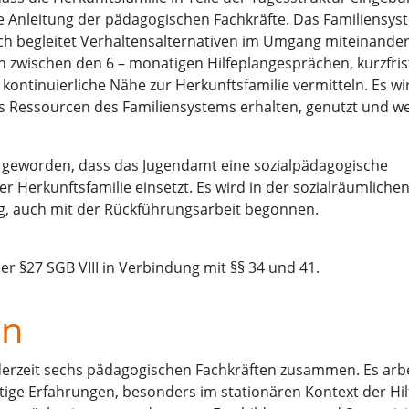
e Anleitung der pädagogischen Fachkräfte. Das Familiensys
ch begleitet Verhaltensalternativen im Umgang miteinander
h zwischen den 6 – monatigen Hilfeplangesprächen, kurzfris
kontinuierliche Nähe zur Herkunftsfamilie vermitteln. Es wi
s Ressourcen des Familiensystems erhalten, genutzt und we
ch geworden, dass das Jugendamt eine sozialpädagogische
er Herkunftsfamilie einsetzt. Es wird in der sozialräumliche
g, auch mit der Rückführungsarbeit begonnen.
r §27 SGB VIII in Verbindung mit §§ 34 und 41.
en
erzeit sechs pädagogischen Fachkräften zusammen. Es arbei
tige Erfahrungen, besonders im stationären Kontext der Hilf