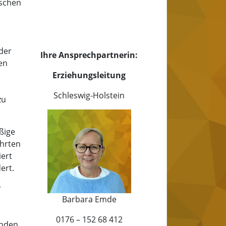
nschen
der
Ihre Ansprechpartnerin:
en
Erziehungsleitung
Schleswig-Holstein
zu
ßige
ahrten
ert
ert.
r
Barbara Emde
0176 – 152 68 412
unden